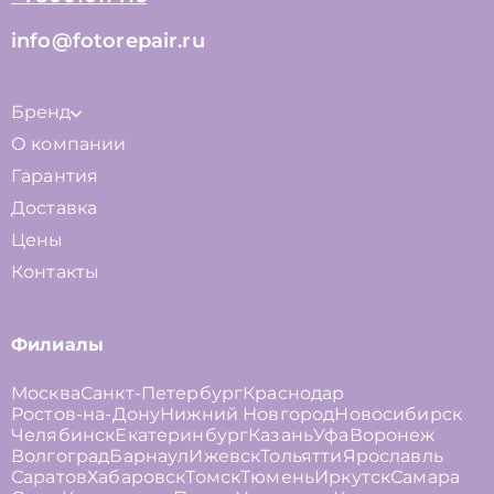
info@fotorepair.ru
Бренд
О компании
Гарантия
Доставка
Цены
Контакты
Филиалы
Москва
Санкт-Петербург
Краснодар
Ростов-на-Дону
Нижний Новгород
Новосибирск
Челябинск
Екатеринбург
Казань
Уфа
Воронеж
Волгоград
Барнаул
Ижевск
Тольятти
Ярославль
Саратов
Хабаровск
Томск
Тюмень
Иркутск
Самара