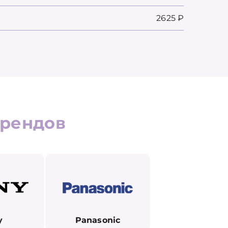
2625 ₽
рендов
y
Panasonic