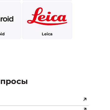
oid
Leica
просы