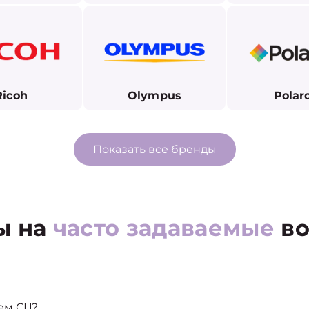
Ricoh
Olympus
Polar
Показать все бренды
ы на
часто задаваемые
во
ем СЦ?