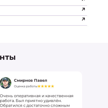
енты
Смирнов Павел
Оценка работы
О
Очень оперативная и качественная
Работу 
работа. Был приятно удивлён.
вопросы
Обратился с достаточно сложным
такие п