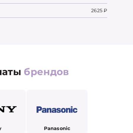
2625 ₽
латы
брендов
y
Panasonic