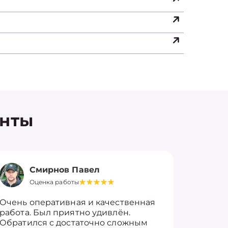
енты
Смирнов Павел
Оценка работы
О
Очень оперативная и качественная
Работу 
работа. Был приятно удивлён.
вопросы
Обратился с достаточно сложным
такие п