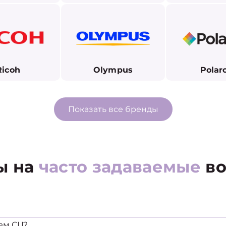
Ricoh
Olympus
Polar
Показать все бренды
ы на
часто задаваемые
во
ем СЦ?