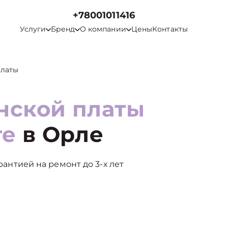
+78001011416
Услуги
Бренд
О компании
Цены
Контакты
платы
нской платы
те
в Орле
арантией на ремонт до 3-х лет