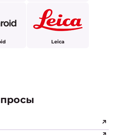
oid
Leica
просы