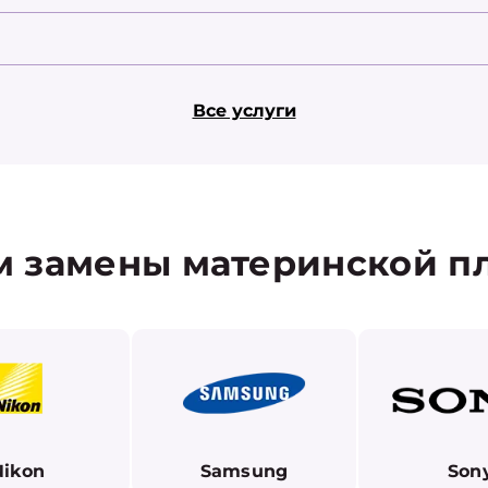
Все услуги
 замены материнской п
Nikon
Samsung
Son