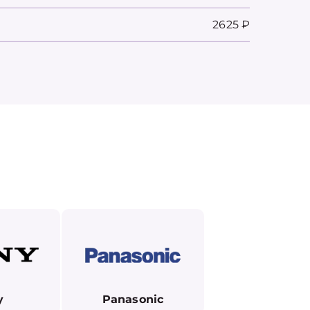
2625 ₽
y
Panasonic