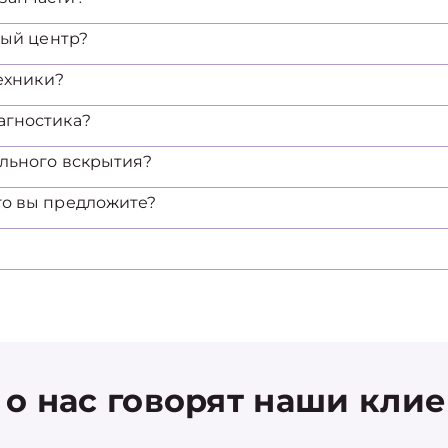
ный центр?
техники?
агностика?
ельного вскрытия?
то вы предложите?
 о нас говорят наши кли