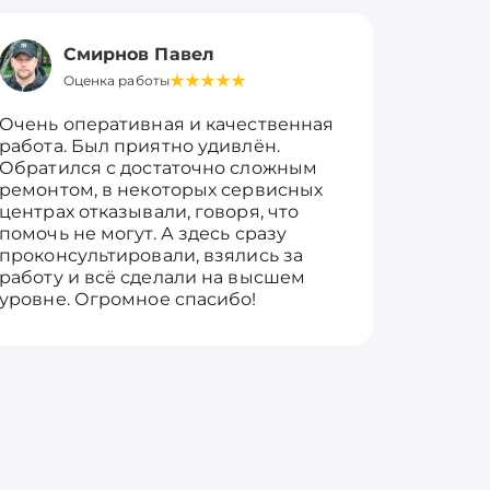
Смирнов Павел
Оценка работы
О
Очень оперативная и качественная
Работу 
работа. Был приятно удивлён.
вопросы
Обратился с достаточно сложным
такие п
ремонтом, в некоторых сервисных
только 
центрах отказывали, говоря, что
информ
помочь не могут. А здесь сразу
оставит
проконсультировали, взялись за
здорово
работу и всё сделали на высшем
уровне. Огромное спасибо!