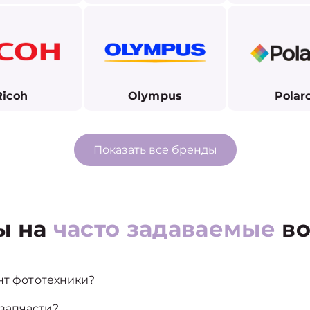
Ricoh
Olympus
Polar
Показать все бренды
ы на
часто задаваемые
во
нт фототехники?
запчасти?