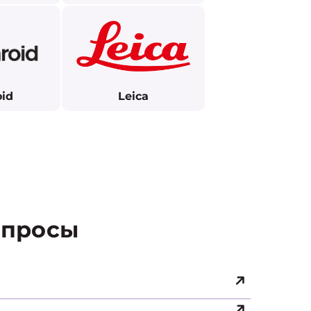
oid
Leica
просы