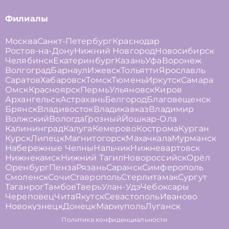
Филиалы
Москва
Санкт-Петербург
Краснодар
Ростов-на-Дону
Нижний Новгород
Новосибирск
Челябинск
Екатеринбург
Казань
Уфа
Воронеж
Волгоград
Барнаул
Ижевск
Тольятти
Ярославль
Саратов
Хабаровск
Томск
Тюмень
Иркутск
Самара
Омск
Красноярск
Пермь
Ульяновск
Киров
Архангельск
Астрахань
Белгород
Благовещенск
Брянск
Владивосток
Владикавказ
Владимир
Волжский
Вологда
Грозный
Йошкар-Ола
Калининград
Калуга
Кемерово
Кострома
Курган
Курск
Липецк
Магнитогорск
Махачкала
Мурманск
Набережные Челны
Нальчик
Нижневартовск
Нижнекамск
Нижний Тагил
Новороссийск
Орёл
Оренбург
Пенза
Рязань
Саранск
Симферополь
Смоленск
Сочи
Ставрополь
Стерлитамак
Сургут
Таганрог
Тамбов
Тверь
Улан-Удэ
Чебоксары
Череповец
Чита
Якутск
Севастополь
Иваново
Новокузнецк
Донецк
Мариуполь
Луганск
Политика конфиденциальности