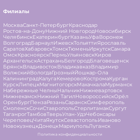
Филиалы
Москва
Санкт-Петербург
Краснодар
Ростов-на-Дону
Нижний Новгород
Новосибирск
Челябинск
Екатеринбург
Казань
Уфа
Воронеж
Волгоград
Барнаул
Ижевск
Тольятти
Ярославль
Саратов
Хабаровск
Томск
Тюмень
Иркутск
Самара
Омск
Красноярск
Пермь
Ульяновск
Киров
Архангельск
Астрахань
Белгород
Благовещенск
Брянск
Владивосток
Владикавказ
Владимир
Волжский
Вологда
Грозный
Йошкар-Ола
Калининград
Калуга
Кемерово
Кострома
Курган
Курск
Липецк
Магнитогорск
Махачкала
Мурманск
Набережные Челны
Нальчик
Нижневартовск
Нижнекамск
Нижний Тагил
Новороссийск
Орёл
Оренбург
Пенза
Рязань
Саранск
Симферополь
Смоленск
Сочи
Ставрополь
Стерлитамак
Сургут
Таганрог
Тамбов
Тверь
Улан-Удэ
Чебоксары
Череповец
Чита
Якутск
Севастополь
Иваново
Новокузнецк
Донецк
Мариуполь
Луганск
Политика конфиденциальности