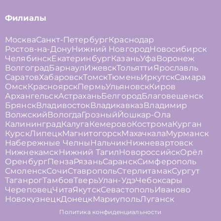
Филиалы
Москва
Санкт-Петербург
Краснодар
Ростов-на-Дону
Нижний Новгород
Новосибирск
Челябинск
Екатеринбург
Казань
Уфа
Воронеж
Волгоград
Барнаул
Ижевск
Тольятти
Ярославль
Саратов
Хабаровск
Томск
Тюмень
Иркутск
Самара
Омск
Красноярск
Пермь
Ульяновск
Киров
Архангельск
Астрахань
Белгород
Благовещенск
Брянск
Владивосток
Владикавказ
Владимир
Волжский
Вологда
Грозный
Йошкар-Ола
Калининград
Калуга
Кемерово
Кострома
Курган
Курск
Липецк
Магнитогорск
Махачкала
Мурманск
Набережные Челны
Нальчик
Нижневартовск
Нижнекамск
Нижний Тагил
Новороссийск
Орёл
Оренбург
Пенза
Рязань
Саранск
Симферополь
Смоленск
Сочи
Ставрополь
Стерлитамак
Сургут
Таганрог
Тамбов
Тверь
Улан-Удэ
Чебоксары
Череповец
Чита
Якутск
Севастополь
Иваново
Новокузнецк
Донецк
Мариуполь
Луганск
Политика конфиденциальности