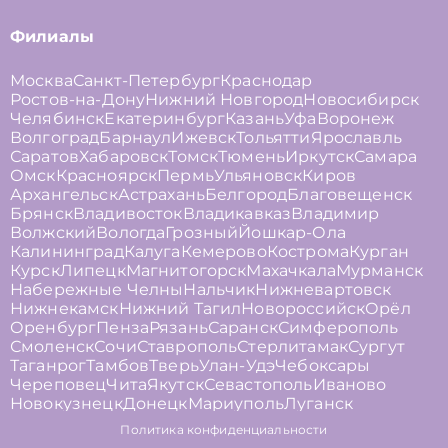
Филиалы
Москва
Санкт-Петербург
Краснодар
Ростов-на-Дону
Нижний Новгород
Новосибирск
Челябинск
Екатеринбург
Казань
Уфа
Воронеж
Волгоград
Барнаул
Ижевск
Тольятти
Ярославль
Саратов
Хабаровск
Томск
Тюмень
Иркутск
Самара
Омск
Красноярск
Пермь
Ульяновск
Киров
Архангельск
Астрахань
Белгород
Благовещенск
Брянск
Владивосток
Владикавказ
Владимир
Волжский
Вологда
Грозный
Йошкар-Ола
Калининград
Калуга
Кемерово
Кострома
Курган
Курск
Липецк
Магнитогорск
Махачкала
Мурманск
Набережные Челны
Нальчик
Нижневартовск
Нижнекамск
Нижний Тагил
Новороссийск
Орёл
Оренбург
Пенза
Рязань
Саранск
Симферополь
Смоленск
Сочи
Ставрополь
Стерлитамак
Сургут
Таганрог
Тамбов
Тверь
Улан-Удэ
Чебоксары
Череповец
Чита
Якутск
Севастополь
Иваново
Новокузнецк
Донецк
Мариуполь
Луганск
Политика конфиденциальности