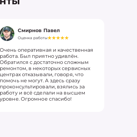
енты
Смирнов Павел
Оценка работы
О
Очень оперативная и качественная
Работу 
работа. Был приятно удивлён.
вопросы
Обратился с достаточно сложным
такие п
ремонтом, в некоторых сервисных
только 
центрах отказывали, говоря, что
информ
помочь не могут. А здесь сразу
оставит
проконсультировали, взялись за
здорово
работу и всё сделали на высшем
уровне. Огромное спасибо!