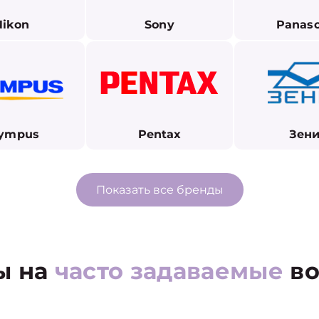
Nikon
Sony
Panaso
ympus
Pentax
Зени
Показать все бренды
ы на
часто задаваемые
во