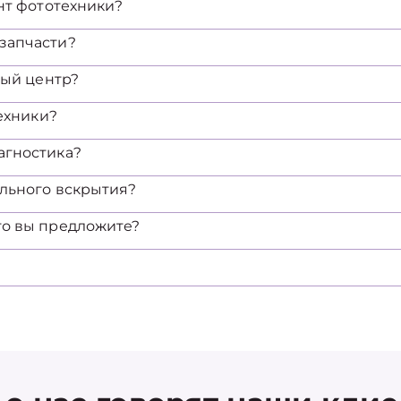
нт фототехники?
запчасти?
ный центр?
техники?
агностика?
ельного вскрытия?
то вы предложите?