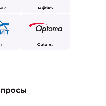
nic
Fujifilm
т
Optoma
просы