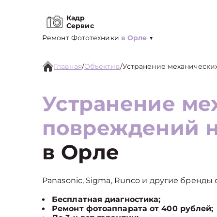
Кадр
Сервис
Ремонт Фототехники
в Орле
▼
Главная
/
Объектив
/
Устранение механически
Устранение ме
повреждений н
в Орле
Panasonic, Sigma, Runco и другие бренды 
Бесплатная диагностика;
Ремонт фотоаппарата от 400 рублей;