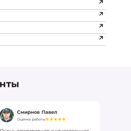
енты
Смирнов Павел
Оценка работы
О
Очень оперативная и качественная
Работу 