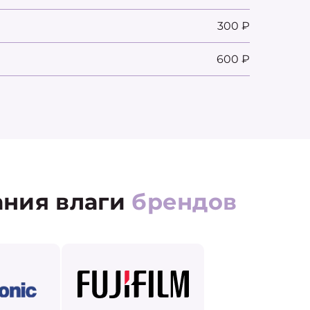
300 ₽
600 ₽
ания влаги
брендов