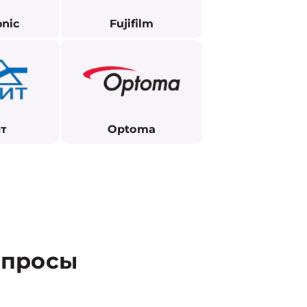
nic
Fujifilm
т
Optoma
просы