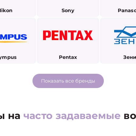
Nikon
Sony
Panaso
ympus
Pentax
Зени
Показать все бренды
ы на
часто задаваемые
во