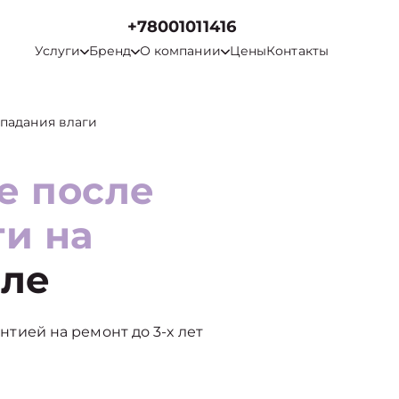
+78001011416
Услуги
Бренд
О компании
Цены
Контакты
падания влаги
е после
ги на
ле
антией на ремонт до 3-х лет