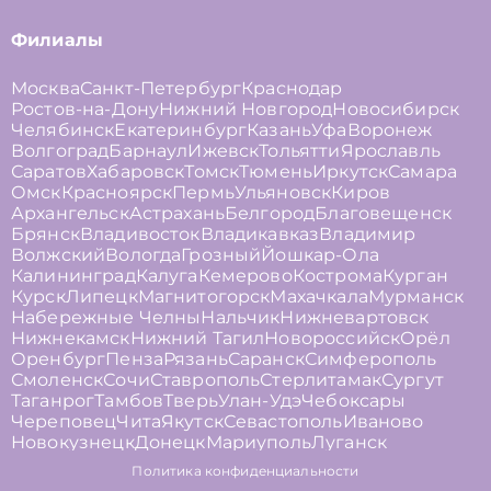
Филиалы
Москва
Санкт-Петербург
Краснодар
Ростов-на-Дону
Нижний Новгород
Новосибирск
Челябинск
Екатеринбург
Казань
Уфа
Воронеж
Волгоград
Барнаул
Ижевск
Тольятти
Ярославль
Саратов
Хабаровск
Томск
Тюмень
Иркутск
Самара
Омск
Красноярск
Пермь
Ульяновск
Киров
Архангельск
Астрахань
Белгород
Благовещенск
Брянск
Владивосток
Владикавказ
Владимир
Волжский
Вологда
Грозный
Йошкар-Ола
Калининград
Калуга
Кемерово
Кострома
Курган
Курск
Липецк
Магнитогорск
Махачкала
Мурманск
Набережные Челны
Нальчик
Нижневартовск
Нижнекамск
Нижний Тагил
Новороссийск
Орёл
Оренбург
Пенза
Рязань
Саранск
Симферополь
Смоленск
Сочи
Ставрополь
Стерлитамак
Сургут
Таганрог
Тамбов
Тверь
Улан-Удэ
Чебоксары
Череповец
Чита
Якутск
Севастополь
Иваново
Новокузнецк
Донецк
Мариуполь
Луганск
Политика конфиденциальности