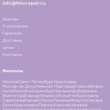
info@fotorepair.ru
Бренд
О компании
Гарантия
Доставка
Цены
Контакты
Филиалы
Москва
Санкт-Петербург
Краснодар
Ростов-на-Дону
Нижний Новгород
Новосибирск
Челябинск
Екатеринбург
Казань
Уфа
Воронеж
Волгоград
Барнаул
Ижевск
Тольятти
Ярославль
Саратов
Хабаровск
Томск
Тюмень
Иркутск
Самара
Омск
Красноярск
Пермь
Ульяновск
Киров
Архангельск
Астрахань
Белгород
Благовещенск