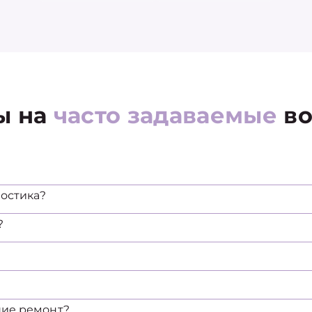
ы на
часто задаваемые
во
остика?
?
щие ремонт?