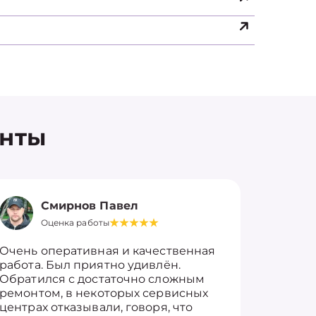
енты
Смирнов Павел
Оценка работы
О
Очень оперативная и качественная
Работу 
работа. Был приятно удивлён.
вопросы
Обратился с достаточно сложным
такие п
ремонтом, в некоторых сервисных
только 
центрах отказывали, говоря, что
информ