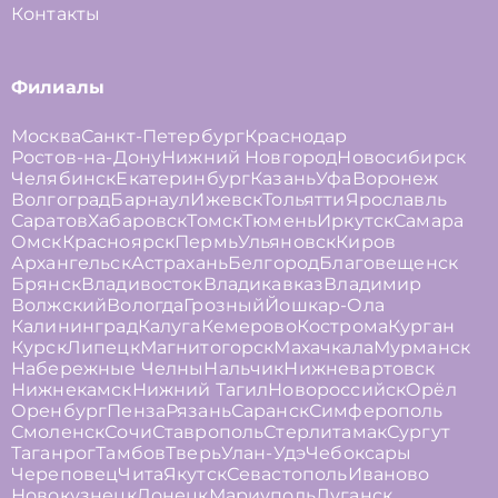
Контакты
Филиалы
Москва
Санкт-Петербург
Краснодар
Ростов-на-Дону
Нижний Новгород
Новосибирск
Челябинск
Екатеринбург
Казань
Уфа
Воронеж
Волгоград
Барнаул
Ижевск
Тольятти
Ярославль
Саратов
Хабаровск
Томск
Тюмень
Иркутск
Самара
Омск
Красноярск
Пермь
Ульяновск
Киров
Архангельск
Астрахань
Белгород
Благовещенск
Брянск
Владивосток
Владикавказ
Владимир
Волжский
Вологда
Грозный
Йошкар-Ола
Калининград
Калуга
Кемерово
Кострома
Курган
Курск
Липецк
Магнитогорск
Махачкала
Мурманск
Набережные Челны
Нальчик
Нижневартовск
Нижнекамск
Нижний Тагил
Новороссийск
Орёл
Оренбург
Пенза
Рязань
Саранск
Симферополь
Смоленск
Сочи
Ставрополь
Стерлитамак
Сургут
Таганрог
Тамбов
Тверь
Улан-Удэ
Чебоксары
Череповец
Чита
Якутск
Севастополь
Иваново
Новокузнецк
Донецк
Мариуполь
Луганск